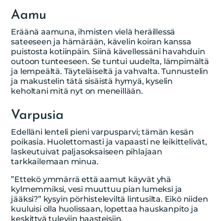
Aamu
Eräänä aamuna, ihmisten vielä heräillessä
sateeseen ja hämärään, kävelin koiran kanssa
puistosta kotiinpäin. Siinä kävellessäni havahduin
outoon tunteeseen. Se tuntui uudelta, lämpimältä
ja lempeältä. Täyteläiseltä ja vahvalta. Tunnustelin
ja makustelin tätä sisäistä hymyä, kyselin
keholtani mitä nyt on meneillään.
Varpusia
Edelläni lenteli pieni varpusparvi; tämän kesän
poikasia. Huolettomasti ja vapaasti ne leikittelivät,
laskeutuivat paljasoksaiseen pihlajaan
tarkkailemaan minua.
”Ettekö ymmärrä että aamut käyvät yhä
kylmemmiksi, vesi muuttuu pian lumeksi ja
jääksi?” kysyin pörhisteleviltä lintusilta. Eikö niiden
kuuluisi olla huolissaan, lopettaa hauskanpito ja
keskittyä tuleviin haasteisiin.