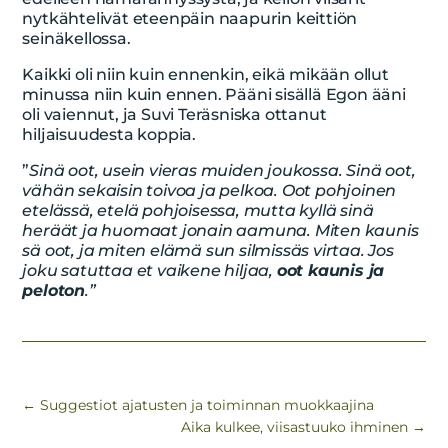
nytkähtelivät eteenpäin naapurin keittiön
seinäkellossa.
Kaikki oli niin kuin ennenkin, eikä mikään ollut
minussa niin kuin ennen. Pääni sisällä Egon ääni
oli vaiennut, ja Suvi Teräsniska ottanut
hiljaisuudesta koppia.
”
Sinä oot, usein vieras muiden joukossa. Sinä oot,
vähän sekaisin toivoa ja pelkoa. Oot pohjoinen
etelässä, etelä pohjoisessa, mutta kyllä sinä
heräät ja huomaat jonain aamuna. Miten kaunis
sä oot, ja miten elämä sun silmissäs virtaa. Jos
joku satuttaa et vaikene hiljaa,
oot kaunis ja
peloton
.”
←
Suggestiot ajatusten ja toiminnan muokkaajina
Aika kulkee, viisastuuko ihminen
→