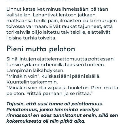
Linnut katselivat minua ihmeissään, päitään
kallistellen. Lehahtivat lentoon jatkaen
matkaansa torille päin, ilmaisten pullanmurujen
toivossa varmaan. Eivät raukat tajunneet, että
torikahvila oli jo laitettu talviteloille, elättelivät
iloisina turhia toiveita.
Pieni mutta peloton
Siinä lintujen ajattelemattomuutta pohtiessani
tunsin sydämeni tienoilla taas sen tunteen.
Lämpimän läikähdyksen.
”Minäkin voin”, kuiskasi ääni pääni sisällä.
Kuuntelin tarkemmin.
”Minäkin voin olla vapaa ja huoleton. Pieni mutta
peloton. Yrittää parhaani ja se riittää.”
Tajusin, että uusi tunne oli pelottomuus.
Pelottomuus, jonka lämmintä väreilyä
rinnassani en edes tunnistanut ensin, sillä sen
kokemuksesta oli niin pitkä aika.