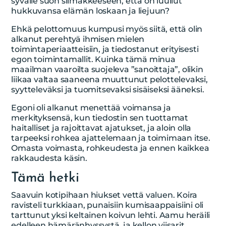
syvälle suon silmäkkeeseen, että on luullut
hukkuvansa elämän loskaan ja liejuun?
Ehkä pelottomuus kumpusi myös siitä, että olin
alkanut perehtyä ihmisen mielen
toimintaperiaatteisiin, ja tiedostanut erityisesti
egon toimintamallit. Kuinka tämä minua
maailman vaaroilta suojeleva ”sanoittaja”, olikin
liikaa valtaa saaneena muuttunut pelottelevaksi,
syytteleväksi ja tuomitsevaksi sisäiseksi ääneksi.
Egoni oli alkanut menettää voimansa ja
merkityksensä, kun tiedostin sen tuottamat
haitalliset ja rajoittavat ajatukset, ja aloin olla
tarpeeksi rohkea ajattelemaan ja toimimaan itse.
Omasta voimasta, rohkeudesta ja ennen kaikkea
rakkaudesta käsin.
Tämä hetki
Saavuin kotipihaan hiukset vettä valuen. Koira
ravisteli turkkiaan, punaisiin kumisaappaisiini oli
tarttunut yksi keltainen koivun lehti. Aamu heräili
edelleen hämäränhyssystä, ja kellon viisarit