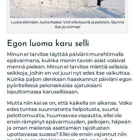
Luota elämään, luota itseesi. Voit olla kaunis ja peloton, täynnä
iloa ja voimaa!
Egon luoma karu selli
Minun ei tarvitse täyttää päiviäni murehtimalla
epävarmana, kuinka monin tavoin asiat voisivat
mennä pieleen. Minun ei tarvitse miettiä sellaisia
seikkoja, joihin en voi juuri nyt edes itse vaikuttaa.
Kuinka paljon olenkaan haaskannut päiviäni egon
pyöritellessä pelonsekaisia ajatuksiani
loputtomassa karusellissaan.
Mutta niin kai se on, että kaikella on aikansa. Voiko
edes tuntea suunnatonta helpotusta, suurta
pelottomuutta, huumaavaa vapautta, ellei ole
ensin rämpinyt epävarmuuden, pelkojen, häpeän
ja oman mielensä asettamien rajoitusten
upottavassa suossa? Ellei ole ensin vajonnut niin