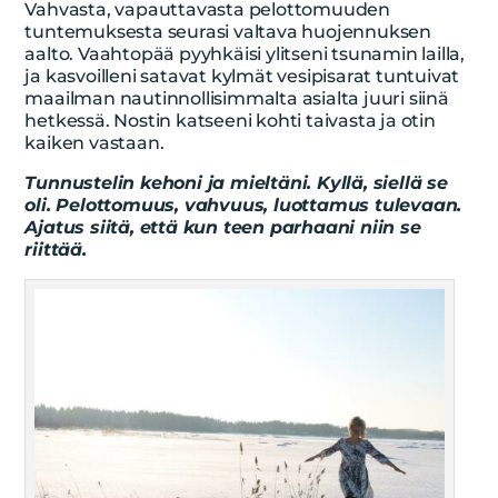
Vahvasta, vapauttavasta pelottomuuden
tuntemuksesta seurasi valtava huojennuksen
aalto. Vaahtopää pyyhkäisi ylitseni tsunamin lailla,
ja kasvoilleni satavat kylmät vesipisarat tuntuivat
maailman nautinnollisimmalta asialta juuri siinä
hetkessä. Nostin katseeni kohti taivasta ja otin
kaiken vastaan.
Tunnustelin kehoni ja mieltäni. Kyllä, siellä se
oli. Pelottomuus, vahvuus, luottamus tulevaan.
Ajatus siitä, että kun teen parhaani niin se
riittää.