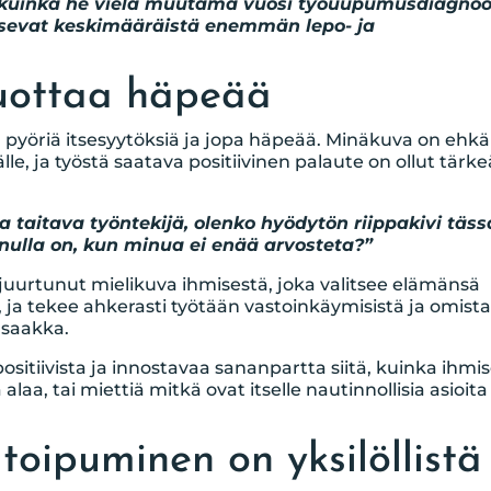
kuinka he vielä muutama vuosi työuupumusdiagnoo
vitsevat keskimääräistä enemmän lepo- ja
uottaa häpeää
 pyöriä itsesyytöksiä ja jopa häpeää. Minäkuva on ehkä
lle, ja työstä saatava positiivinen palaute on ollut tärke
a taitava työntekijä, olenko hyödytön riippakivi täss
ulla on, kun minua ei enää arvosteta?”
juurtunut mielikuva ihmisestä, joka valitsee elämänsä
a tekee ahkerasti työtään vastoinkäymisistä ja omist
 saakka.
ositiivista ja innostavaa sananpartta siitä, kuinka ihmi
alaa, tai miettiä mitkä ovat itselle nautinnollisia asioita
oipuminen on yksilöllistä