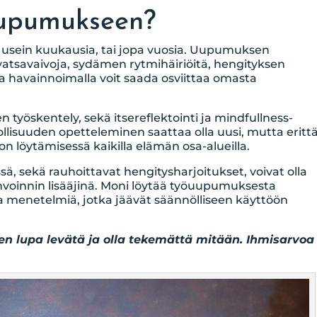
uupumukseen?
sein kuukausia, tai jopa vuosia. Uupumuksen
vatsavaivoja, sydämen rytmihäiriöitä, hengityksen
iloja havainnoimalla voit saada osviittaa omasta
 työskentely, sekä itsereflektointi ja mindfullness-
llisuuden opetteleminen saattaa olla uusi, mutta eritt
n löytämisessä kaikilla elämän osa-alueilla.
ä, sekä rauhoittavat hengitysharjoitukset, voivat olla
invoinnin lisääjinä. Moni löytää työuupumuksesta
a menetelmiä, jotka jäävät säännölliseen käyttöön
en lupa levätä ja olla tekemättä mitään. Ihmisarvoa 