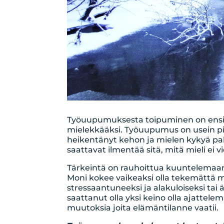
Työuupumuksesta toipuminen on ensisi
mielekkääksi. Työuupumus on usein pitk
heikentänyt kehon ja mielen kykyä pal
saattavat ilmentää sitä, mitä mieli ei
Tärkeintä on rauhoittua kuuntelemaan o
Moni kokee vaikeaksi olla tekemättä m
stressaantuneeksi ja alakuloiseksi tai
saattanut olla yksi keino olla ajattel
muutoksia joita elämäntilanne vaatii.