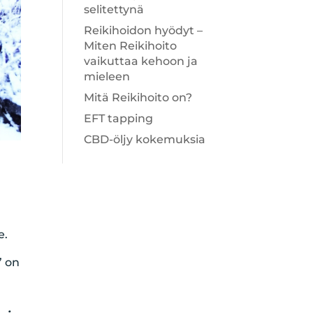
selitettynä
Reikihoidon hyödyt –
Miten Reikihoito
vaikuttaa kehoon ja
mieleen
Mitä Reikihoito on?
EFT tapping
CBD-öljy kokemuksia
e.
” on