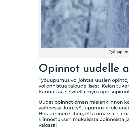
Työuupumuk
Opinnot uudelle a
Työuupumus voi johtaa uusien opintoje
voi onnistua taloudellisesti Kelan tu
Kannattaa selvitellä myös oppisopimu
Uudet opinnot oman mielenkiinnon koht
vaiheessa, kun työuupumus ei ole enää 
Herääminen siihen, että omassa elä
kiinnostuksen mukaisista opinnoista j
valossa!