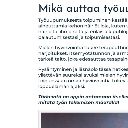
Mikä auttaa työ
Työuupumuksesta toipuminen kestää u
aiheuttamia kehon häiriötiloja, kuten 
häiriöitä, iho-oireita ja erilaisia kiput
palautumisestasi ja toipumisestasi.
Mielen hyvinvointia tukee terapeuttinen
harjoitukset. Itsemyötätunnon ja armo
tärkeä taito, joka edesauttaa tasapaino
Pysähtyminen ja läsnäolo tässä hetkess
yllättävän suureksi avuksi mielen hyv
toipuessaan omaa hyvinvointia tukevi
loppuelämän ajaksi.
Tärkeintä on oppia antamaan itselle
mitata työn tekemisen määrällä!