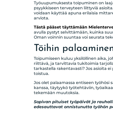
Työuupumuksesta toipuminen on laaja k
psyykkiseen terveyteen liittyviä asio
voidaan käyttää apuna erilaisia mittare
arviota.
Tästä pääset täyttämään Mielenterv
avulla pystyt selvittämään, kuinka suu
Oman voinnin suuntaa voi seurata teke
Töihin palaamine
Toipumiseen kuluu yksilöllinen aika, j
riittävä, ja tarvittavia tukitoimia tarj
tarkastella rakentavasti? Jos asioita
toistua.
Jos olet palaamassa entiseen työhösi s
kanssa, täytyykö työtehtäviin, työaikaa
tekemään muutoksia.
Sopivan pituiset työpäivät ja rauhall
edesauttavat onnistunutta työhön p