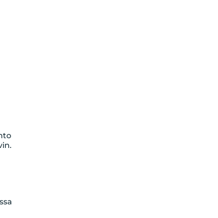
hto
in.
essa