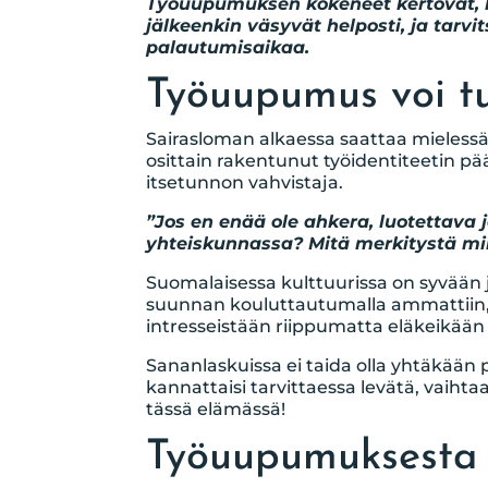
Työuupumuksen kokeneet kertovat, 
jälkeenkin väsyvät helposti, ja tar
palautumisaikaa.
Työuupumus voi t
Sairasloman alkaessa saattaa mielessä
osittain rakentunut työidentiteetin pää
itsetunnon vahvistaja.
”Jos en enää ole ahkera, luotettava j
yhteiskunnassa? Mitä merkitystä min
Suomalaisessa kulttuurissa on syvään 
suunnan kouluttautumalla ammattiin, j
intresseistään riippumatta eläkeikään
Sananlaskuissa ei taida olla yhtäkään p
kannattaisi tarvittaessa levätä, vaihtaa 
tässä elämässä!
Työuupumuksesta t