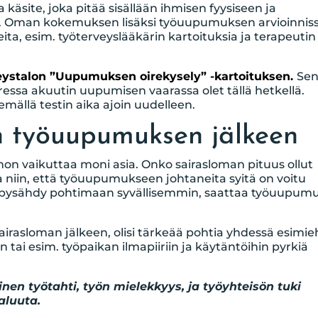
äsite, joka pitää sisällään ihmisen fyysiseen ja
ita. Oman kokemuksen lisäksi työuupumuksen arvioinnis
ita, esim. työterveyslääkärin kartoituksia ja terapeutin
eystalon ”Uupumuksen oirekysely” -kartoituksen.
Se
ressa akuutin uupumisen vaarassa olet tällä hetkellä.
mällä testin aika ajoin uudelleen.
n työuupumuksen jälkeen
ohon vaikuttaa moni asia. Onko sairasloman pituus ollut
olla niin, että työuupumukseen johtaneita syitä on voitu
 ei pysähdy pohtimaan syvällisemmin, saattaa työuupum
airasloman jälkeen, olisi tärkeää pohtia yhdessä esimi
n tai esim. työpaikan ilmapiiriin ja käytäntöihin pyrkiä
inen työtahti, työn mielekkyys, ja työyhteisön tuki
aluuta.