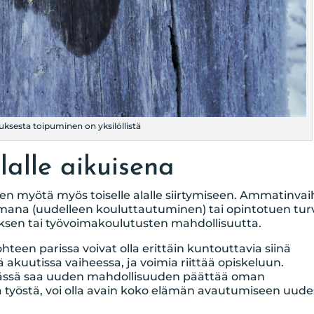
sesta toipuminen on yksilöllistä
lalle aikuisena
n myötä myös toiselle alalle siirtymiseen. Ammatinvai
kemana (uudelleen kouluttautuminen) tai opintotuen turv
ksen tai työvoimakoulutusten mahdollisuutta.
een parissa voivat olla erittäin kuntouttavia siinä
akuutissa vaiheessa, ja voimia riittää opiskeluun.
mässä saa uuden mahdollisuuden päättää oman
a työstä, voi olla avain koko elämän avautumiseen uud