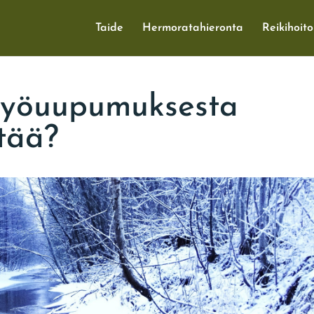
Taide
Hermoratahieronta
Reikihoito
työuupumuksesta
tää?