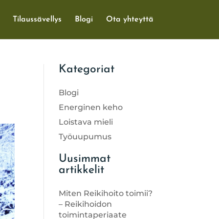
Tilaussävellys
Blogi
Ota yhteyttä
Kategoriat
Blogi
Energinen keho
Loistava mieli
Työuupumus
Uusimmat
artikkelit
Miten Reikihoito toimii?
– Reikihoidon
toimintaperiaate