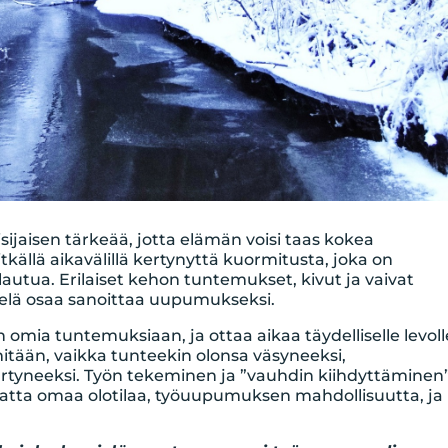
jaisen tärkeää, jotta elämän voisi taas kokea
ällä aikavälillä kertynyttä kuormitusta, joka on
autua. Erilaiset kehon tuntemukset, kivut ja vaivat
 vielä osaa sanoittaa uupumukseksi.
mia tuntemuksiaan, ja ottaa aikaa täydelliselle levoll
itään, vaikka tunteekin olonsa väsyneeksi,
 ärtyneeksi. Työn tekeminen ja ”vauhdin kiihdyttäminen
ematta omaa olotilaa, työuupumuksen mahdollisuutta, ja