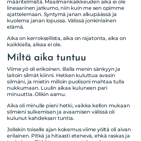
määritelmistä. Maailmankaikkeuden aika ei ole
lineaarinen jatkumo, niin kuin me sen opimme
ajattelemaan. Syntymä janan alkupäässä ja
kuolema janan lopussa. Välissä jonkinlainen
elämä.
Aika on kerroksellista, aika on rajatonta, aika on
kaikkialla, aikaa ei ole.
Miltä aika tuntuu
Viime yö oli erikoinen. Illalla menin sänkyyn ja
laitoin silmät kiinni. Hetken kuluttua avasin
silmäni, ja mietin milloin puolisoni mahtaa tulla
nukkumaan. Luulin aikaa kuluneen pari
minuuttia. Olikin aamu.
Aika oli minulle pieni hetki, vaikka kellon mukaan
silmieni sulkemisen ja avaamisen välissä oli
kulunut kahdeksan tuntia.
Jollekin toiselle ajan kokemus viime yöltä oli aivan
erilainen. Pitkä ja hitaasti etenevä, ehkä raskas ja