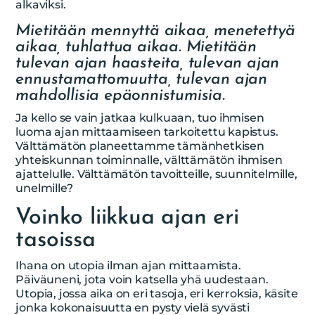
alkaviksi.
Mietitään mennyttä aikaa, menetettyä
aikaa, tuhlattua aikaa. Mietitään
tulevan ajan haasteita, tulevan ajan
ennustamattomuutta, tulevan ajan
mahdollisia epäonnistumisia.
Ja kello se vain jatkaa kulkuaan, tuo ihmisen
luoma ajan mittaamiseen tarkoitettu kapistus.
Välttämätön planeettamme tämänhetkisen
yhteiskunnan toiminnalle, välttämätön ihmisen
ajattelulle. Välttämätön tavoitteille, suunnitelmille,
unelmille?
Voinko liikkua ajan eri
tasoissa
Ihana on utopia ilman ajan mittaamista.
Päiväuneni, jota voin katsella yhä uudestaan.
Utopia, jossa aika on eri tasoja, eri kerroksia, käsite
jonka kokonaisuutta en pysty vielä syvästi