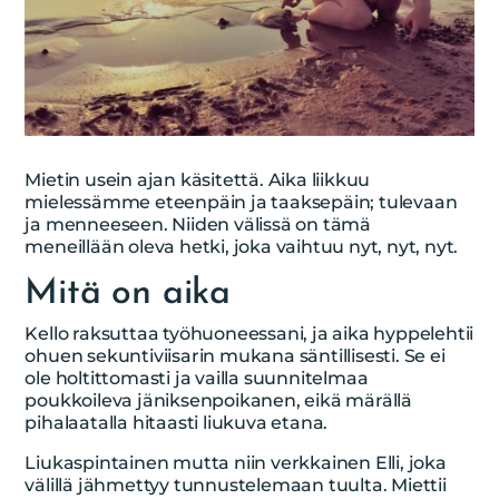
Mietin usein ajan käsitettä. Aika liikkuu
mielessämme eteenpäin ja taaksepäin; tulevaan
ja menneeseen. Niiden välissä on tämä
meneillään oleva hetki, joka vaihtuu nyt, nyt, nyt.
Mitä on aika
Kello raksuttaa työhuoneessani, ja aika hyppelehtii
ohuen sekuntiviisarin mukana säntillisesti. Se ei
ole holtittomasti ja vailla suunnitelmaa
poukkoileva jäniksenpoikanen, eikä märällä
pihalaatalla hitaasti liukuva etana.
Liukaspintainen mutta niin verkkainen Elli, joka
välillä jähmettyy tunnustelemaan tuulta. Miettii