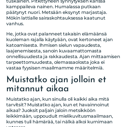
tuskainen. Pitkittyneen synnytyksen kanssa
kamppaileva nainen. Humalassa putkaan
päätynyt nuori. Metsään eksynyt marjastaja.
Mökin lattialle sairaskohtauksessa kaatunut
vanhus.
He, jotka ovat palanneet takaisin elämäänsä
kuoleman rajalla käytyään, ovat kertoneet ajan
katoamisesta. Ihmisen sielun vapaudesta,
laajenemisesta, sanoin kuvaamattomasta
onnellisuudesta ja rakkaudesta. Ajan mittaamisen
tarpeettomuudesta, olemassaolosta joka ei
vastaa fyysisen maailmamme määritelmiä.
Muistatko ajan jolloin et
mitannut aikaa
Muistatko ajan, kun sinulla oli kaikki aika mitä
tarvitsit? Muistatko ajan, kun et havainnoinut
aikaa? Juoksit paljain jaloin metsikköön
leikkimään, uppouduit mielikuvitusmaailmaan,
kunnes tuli hämärää, tai nälkä alkoi kurnimaan