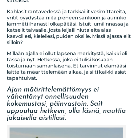
vatsassa.
Kahlasit rantavedessä ja tarkkailit vesimittareita,
yritit pyydystää niitä pieneen sankoon ja aurinko
lämmitti ihanasti olkapäitäsi. Istuit lumilinnassa ja
katselit taivaalle, josta leijaili hiutaleita alas
kasvoillesi, kielellesi, puiden oksille. Missä ajassa elit
silloin?
Millään ajalla ei ollut lapsena merkitystä, kaikki oli
tässä ja nyt. Hetkessä, joka ei tulisi koskaan
toistumaan samanlaisena. Et tarvinnut elämääsi
laitteita määrittelemään aikaa, ja silti kaikki asiat
tapahtuivat.
Ajan määrittelemättömyys ei
vähentänyt onnellisuuden
kokemustasi, päinvastoin. Sait
uppoutua hetkeen, olla läsnä, nauttia
jokaisella aistillasi.