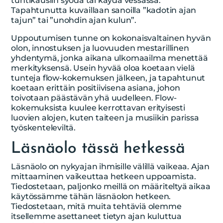
tuntikausiin syödä tai käydä vessassa.
Tapahtunutta kuvaillaan sanoilla ”kadotin ajan
tajun” tai ”unohdin ajan kulun”.
Uppoutumisen tunne on kokonaisvaltainen hyvän
olon, innostuksen ja luovuuden mestarillinen
yhdentymä, jonka aikana ulkomaailma menettää
merkityksensä. Usein hyvää oloa koetaan vielä
tunteja flow-kokemuksen jälkeen, ja tapahtunut
koetaan erittäin positiivisena asiana, johon
toivotaan päästävän yhä uudelleen. Flow-
kokemuksista kuulee kerrottavan erityisesti
luovien alojen, kuten taiteen ja musiikin parissa
työskenteleviltä.
Läsnäolo tässä hetkessä
Läsnäolo on nykyajan ihmisille välillä vaikeaa. Ajan
mittaaminen vaikeuttaa hetkeen uppoamista.
Tiedostetaan, paljonko meillä on määriteltyä aikaa
käytössämme tähän läsnäolon hetkeen.
Tiedostetaan, mitä muita tehtäviä olemme
itsellemme asettaneet tietyn ajan kuluttua