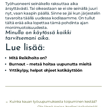
Työhuoneeni seinäkello raksuttaa aika
ärsyttävästi. Tai oikeastaan se ei ole seinällä juuri
nyt, vaan kaapin päällä. Sinne se jäi kun järjestelin
tavaroita täällä uudessa kodissamme. On tullut
tältä erää aika lopettaa tämä pohdinta ajan
monimuotoisuudesta.
Minulla on käytössä kaikki
tarvitsemani aika.
Lue lisää:
Mitä Reikihoito on?
Burnout – metsä hoitaa uupunutta mieltä
Yrttikylpy, helpot ohjeet kotikäyttöön
←
Kuinka kauan työuupumuksesta toipuminen kestää?
Ole läsnä: tarjoa itsellesi taikaleipää!
→