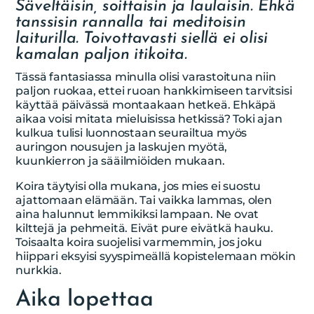
Säveltäisin, soittaisin ja laulaisin. Ehkä
tanssisin rannalla tai meditoisin
laiturilla. Toivottavasti siellä ei olisi
kamalan paljon itikoita.
Tässä fantasiassa minulla olisi varastoituna niin
paljon ruokaa, ettei ruoan hankkimiseen tarvitsisi
käyttää päivässä montaakaan hetkeä. Ehkäpä
aikaa voisi mitata mieluisissa hetkissä? Toki ajan
kulkua tulisi luonnostaan seurailtua myös
auringon nousujen ja laskujen myötä,
kuunkierron ja sääilmiöiden mukaan.
Koira täytyisi olla mukana, jos mies ei suostu
ajattomaan elämään. Tai vaikka lammas, olen
aina halunnut lemmikiksi lampaan. Ne ovat
kilttejä ja pehmeitä. Eivät pure eivätkä hauku.
Toisaalta koira suojelisi varmemmin, jos joku
hiippari eksyisi syyspimeällä kopistelemaan mökin
nurkkia.
Aika lopettaa