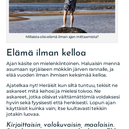
Millaista olisi elämä ilman ajan mittaamista?
Elämä ilman kelloa
Ajan käsite on mielenkiintoinen. Haluaisin mennä
asumaan syrjäiseen mökkiin järven rannalle, ja
elää vuoden ilman ihmisen keksimää kelloa.
Ajatelkaa nyt! Heräisit kun siltä tuntuu, tekisit ne
askareet mitä kehosi ja mielesi toivoo. Ne
askareet, jotka olisivat välttämättömiä voidaksesi
hyvin sekä fyysisesti että henkisesti. Lopun ajan
käyttäisit kuinka vain; itse luultavasti tekisin
jotakin luovaa.
Kirjoittaisin, valokuvaisin, maalaisin.