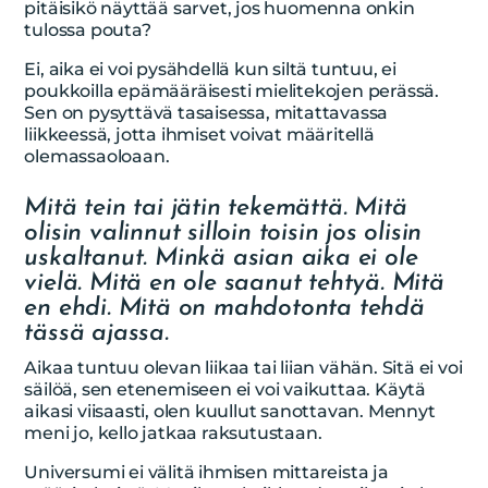
pitäisikö näyttää sarvet, jos huomenna onkin
tulossa pouta?
Ei, aika ei voi pysähdellä kun siltä tuntuu, ei
poukkoilla epämääräisesti mielitekojen perässä.
Sen on pysyttävä tasaisessa, mitattavassa
liikkeessä, jotta ihmiset voivat määritellä
olemassaoloaan.
Mitä tein tai jätin tekemättä. Mitä
olisin valinnut silloin toisin jos olisin
uskaltanut. Minkä asian aika ei ole
vielä. Mitä en ole saanut tehtyä. Mitä
en ehdi. Mitä on mahdotonta tehdä
tässä ajassa.
Aikaa tuntuu olevan liikaa tai liian vähän. Sitä ei voi
säilöä, sen etenemiseen ei voi vaikuttaa. Käytä
aikasi viisaasti, olen kuullut sanottavan. Mennyt
meni jo, kello jatkaa raksutustaan.
Universumi ei välitä ihmisen mittareista ja