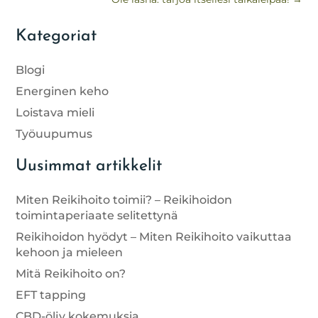
Kategoriat
Blogi
Energinen keho
Loistava mieli
Työuupumus
Uusimmat artikkelit
Miten Reikihoito toimii? – Reikihoidon
toimintaperiaate selitettynä
Reikihoidon hyödyt – Miten Reikihoito vaikuttaa
kehoon ja mieleen
Mitä Reikihoito on?
EFT tapping
CBD-öljy kokemuksia