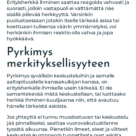
Erityisherkkä ihminen saattaa reagoida vahvasti ja
suorasti, jolloin vastapuoli ei välttämättä näe
sisällä piilevää herkkyyttä. Varsinkin
puolustaessaan jotakin itselle tärkeää asiaa tai
koettuaan tulleensa väärin ymmärretyksi, voi
herkänkin ihmisen reaktio olla vahva ja jopa
hyökkäävä.
Pyrkimys
merkityksellisyyteen
Pyrkimys syvällisiin keskusteluihin ja samalle
aaltopituudelle kanssakulkijan kanssa, on
erityisherkälle ihmiselle usein tärkeää. Ei ole
samantekevää mistä keskustellaan, tai luottaako
herkkä ihminen kuulijaansa niin, että avautuu
hänelle tärkeistä asioista.
Jos yhteyttä ei tunnu muodostuvan tai keskustelu
jää pinnalliseksi, saattaa vuorovaikutustilanne
tyssätä alkuunsa. Pienetkin ilmeet, eleet ja viitteet
keskustelukumppanin tunnetilasta ovat asioita,