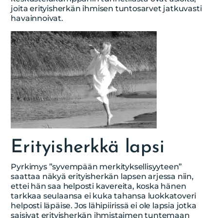
joita erityisherkän ihmisen tuntosarvet jatkuvasti
havainnoivat.
Erityisherkkä lapsi
Pyrkimys ”syvempään merkityksellisyyteen”
saattaa näkyä erityisherkän lapsen arjessa niin,
ettei hän saa helposti kavereita, koska hänen
tarkkaa seulaansa ei kuka tahansa luokkatoveri
helposti läpäise. Jos lähipiirissä ei ole lapsia jotka
saisivat erityisherkän ihmistaimen tuntemaan