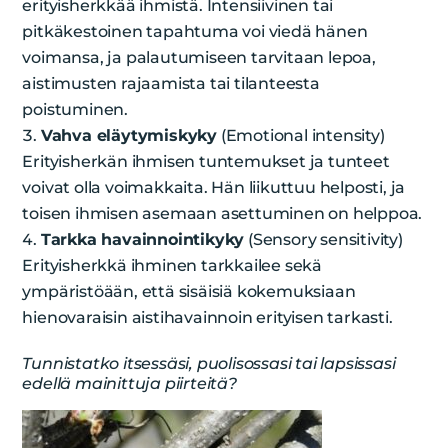
erityisherkkää ihmistä. Intensiivinen tai
pitkäkestoinen tapahtuma voi viedä hänen
voimansa, ja palautumiseen tarvitaan lepoa,
aistimusten rajaamista tai tilanteesta
poistuminen.
Vahva eläytymiskyky
(Emotional intensity)
Erityisherkän ihmisen tuntemukset ja tunteet
voivat olla voimakkaita. Hän liikuttuu helposti, ja
toisen ihmisen asemaan asettuminen on helppoa.
Tarkka havainnointikyky
(Sensory sensitivity)
Erityisherkkä ihminen tarkkailee sekä
ympäristöään, että sisäisiä kokemuksiaan
hienovaraisin aistihavainnoin erityisen tarkasti.
Tunnistatko itsessäsi, puolisossasi tai lapsissasi
edellä mainittuja piirteitä?