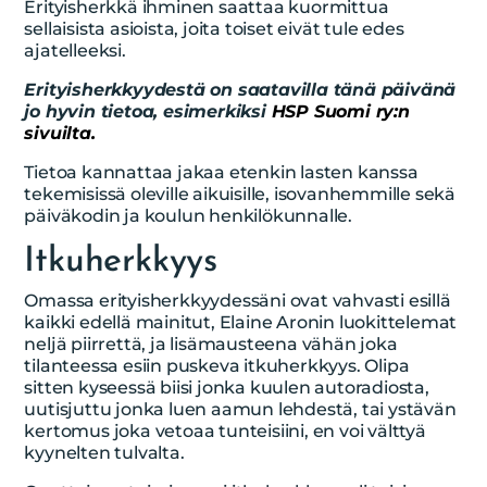
Erityisherkkä ihminen saattaa kuormittua
sellaisista asioista, joita toiset eivät tule edes
ajatelleeksi.
Erityisherkkyydestä on saatavilla tänä päivänä
jo hyvin tietoa, esimerkiksi
HSP Suomi ry:n
sivuilta.
Tietoa kannattaa jakaa etenkin lasten kanssa
tekemisissä oleville aikuisille, isovanhemmille sekä
päiväkodin ja koulun henkilökunnalle.
Itkuherkkyys
Omassa erityisherkkyydessäni ovat vahvasti esillä
kaikki edellä mainitut, Elaine Aronin luokittelemat
neljä piirrettä, ja lisämausteena vähän joka
tilanteessa esiin puskeva itkuherkkyys. Olipa
sitten kyseessä biisi jonka kuulen autoradiosta,
uutisjuttu jonka luen aamun lehdestä, tai ystävän
kertomus joka vetoaa tunteisiini, en voi välttyä
kyynelten tulvalta.