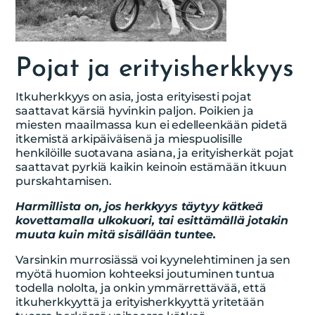
Pojat ja erityisherkkyys
Itkuherkkyys on asia, josta erityisesti pojat
saattavat kärsiä hyvinkin paljon. Poikien ja
miesten maailmassa kun ei edelleenkään pidetä
itkemistä arkipäiväisenä ja miespuolisille
henkilöille suotavana asiana, ja erityisherkät pojat
saattavat pyrkiä kaikin keinoin estämään itkuun
purskahtamisen.
Harmillista on, jos herkkyys täytyy kätkeä
kovettamalla ulkokuori, tai esittämällä jotakin
muuta kuin mitä sisällään tuntee.
Varsinkin murrosiässä voi kyynelehtiminen ja sen
myötä huomion kohteeksi joutuminen tuntua
todella nololta, ja onkin ymmärrettävää, että
itkuherkkyyttä ja erityisherkkyyttä yritetään