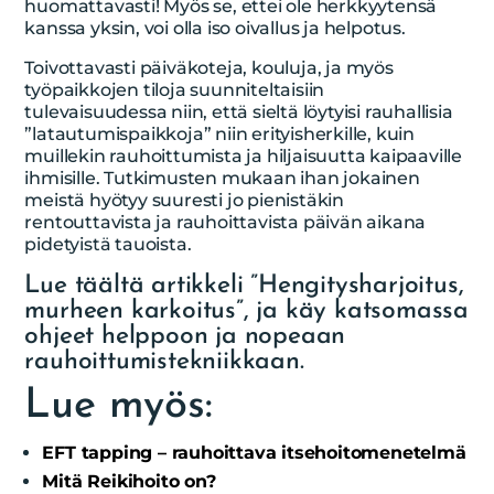
huomattavasti! Myös se, ettei ole herkkyytensä
kanssa yksin, voi olla iso oivallus ja helpotus.
Toivottavasti päiväkoteja, kouluja, ja myös
työpaikkojen tiloja suunniteltaisiin
tulevaisuudessa niin, että sieltä löytyisi rauhallisia
”latautumispaikkoja” niin erityisherkille, kuin
muillekin rauhoittumista ja hiljaisuutta kaipaaville
ihmisille. Tutkimusten mukaan ihan jokainen
meistä hyötyy suuresti jo pienistäkin
rentouttavista ja rauhoittavista päivän aikana
pidetyistä tauoista.
Lue täältä artikkeli ”Hengitysharjoitus,
murheen karkoitus”, ja käy katsomassa
ohjeet helppoon ja nopeaan
rauhoittumistekniikkaan.
Lue myös:
EFT tapping – rauhoittava itsehoitomenetelmä
Mitä Reikihoito on?