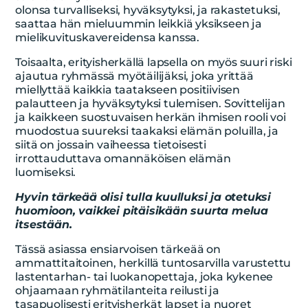
olonsa turvalliseksi, hyväksytyksi, ja rakastetuksi,
saattaa hän mieluummin leikkiä yksikseen ja
mielikuvituskavereidensa kanssa.
Toisaalta, erityisherkällä lapsella on myös suuri riski
ajautua ryhmässä myötäilijäksi, joka yrittää
miellyttää kaikkia taatakseen positiivisen
palautteen ja hyväksytyksi tulemisen. Sovittelijan
ja kaikkeen suostuvaisen herkän ihmisen rooli voi
muodostua suureksi taakaksi elämän poluilla, ja
siitä on jossain vaiheessa tietoisesti
irrottauduttava omannäköisen elämän
luomiseksi.
Hyvin tärkeää olisi tulla kuulluksi ja otetuksi
huomioon, vaikkei pitäisikään suurta melua
itsestään.
Tässä asiassa ensiarvoisen tärkeää on
ammattitaitoinen, herkillä tuntosarvilla varustettu
lastentarhan- tai luokanopettaja, joka kykenee
ohjaamaan ryhmätilanteita reilusti ja
tasapuolisesti erityisherkät lapset ja nuoret