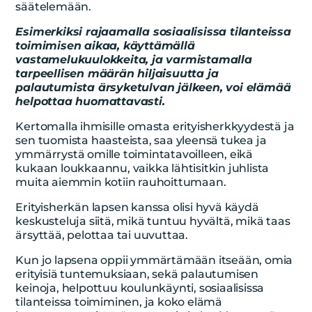
säätelemään.
Esimerkiksi rajaamalla sosiaalisissa tilanteissa
toimimisen aikaa, käyttämällä
vastamelukuulokkeita, ja varmistamalla
tarpeellisen määrän hiljaisuutta ja
palautumista ärsyketulvan jälkeen, voi elämää
helpottaa huomattavasti.
Kertomalla ihmisille omasta erityisherkkyydestä ja
sen tuomista haasteista, saa yleensä tukea ja
ymmärrystä omille toimintatavoilleen, eikä
kukaan loukkaannu, vaikka lähtisitkin juhlista
muita aiemmin kotiin rauhoittumaan.
Erityisherkän lapsen kanssa olisi hyvä käydä
keskusteluja siitä, mikä tuntuu hyvältä, mikä taas
ärsyttää, pelottaa tai uuvuttaa.
Kun jo lapsena oppii ymmärtämään itseään, omia
erityisiä tuntemuksiaan, sekä palautumisen
keinoja, helpottuu koulunkäynti, sosiaalisissa
tilanteissa toimiminen, ja koko elämä