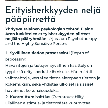
Erityisherkkyyden neljä
pääpiirrettä
Yhdysvaltalainen psykologian tohtori Elaine
Aron luokittelee erityisherkkyyden piirteet
neljään pääryhmään
kirjassaan Psychotherapy
and the Highly Sensitive Person:
Syvällinen tiedon prosessointi
(Depth of
processing)
Havaintojen ja tietojen syvällinen käsittely on
tyypillistä erityisherkälle ihmiselle. Hän miettii
vaihtoehtoja, vertailee tietoa aiempaan tietoon ja
kokemuksiin, sekä yhdistää ulkoiset ja sisäiset
havainnot kokonaisuudeksi.
Kuormittumisalttius
(Overarousability)
Liiallinen aistimus- ja tietomäärä kuormittaa