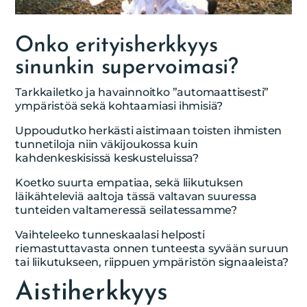
Onko erityisherkkyys
sinunkin supervoimasi?
Tarkkailetko ja havainnoitko ”automaattisesti”
ympäristöä sekä kohtaamiasi ihmisiä?
Uppoudutko herkästi aistimaan toisten ihmisten
tunnetiloja niin väkijoukossa kuin
kahdenkeskisissä keskusteluissa?
Koetko suurta empatiaa, sekä liikutuksen
läikähteleviä aaltoja tässä valtavan suuressa
tunteiden valtameressä seilatessamme?
Vaihteleeko tunneskaalasi helposti
riemastuttavasta onnen tunteesta syvään suruun
tai liikutukseen, riippuen ympäristön signaaleista?
Aistiherkkyys