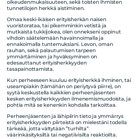
oikeudenmukaisuuteen, sekä toisten ihmisten
tunnetilojen herkkä aistiminen.
Omaa keski-ikäisen erityisherkän naisen
vuoristorataa, tai pikemminkin vetistä ja
mutkaista tukkijokea, olen onnekseni oppinut
vihdoin säätelemään havainnoimalla ja
ennakoimalla tuntemuksiani. Levon, oman
rauhan, sekä palautumisen tarpeen
ymmärtäminen ja hyväksyminen on
edesauttanut erityisherkkyyden
tasapainottamista.
Kun perheeseen kuuluu erityisherkkä ihminen, tai
useampiakin (tämähän on periytyvä piirre), on
syytä keskustella kaikkien perheenjäsenten
kesken erityisherkkyyden ilmenemismuodoista, ja
pohtia mitä se kenenkin kohdalla tarkoittaa.
Perheenjäsenten ja lähipiirin tieto ja ymmärrys
erityisherkkyyden piirteistä on mielestäni todella
tärkeää, jotta vältytään ”turhilta”
väärinkäsityksiltä tai negatiivisilta reaktioilta.