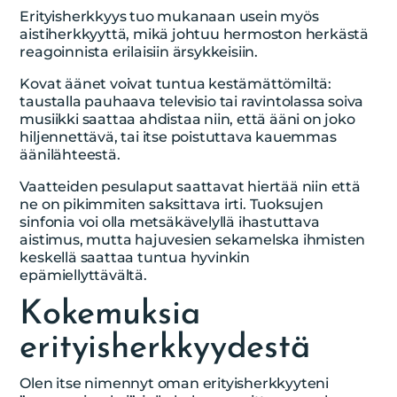
Erityisherkkyys tuo mukanaan usein myös
aistiherkkyyttä, mikä johtuu hermoston herkästä
reagoinnista erilaisiin ärsykkeisiin.
Kovat äänet voivat tuntua kestämättömiltä:
taustalla pauhaava televisio tai ravintolassa soiva
musiikki saattaa ahdistaa niin, että ääni on joko
hiljennettävä, tai itse poistuttava kauemmas
äänilähteestä.
Vaatteiden pesulaput saattavat hiertää niin että
ne on pikimmiten saksittava irti. Tuoksujen
sinfonia voi olla metsäkävelyllä ihastuttava
aistimus, mutta hajuvesien sekamelska ihmisten
keskellä saattaa tuntua hyvinkin
epämiellyttävältä.
Kokemuksia
erityisherkkyydestä
Olen itse nimennyt oman erityisherkkyyteni