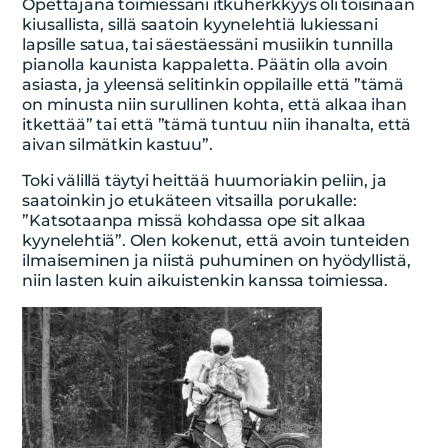
Opettajana toimiessani itkuherkkyys oli toisinaan
kiusallista, sillä saatoin kyynelehtiä lukiessani
lapsille satua, tai säestäessäni musiikin tunnilla
pianolla kaunista kappaletta. Päätin olla avoin
asiasta, ja yleensä selitinkin oppilaille että ”tämä
on minusta niin surullinen kohta, että alkaa ihan
itkettää” tai että ”tämä tuntuu niin ihanalta, että
aivan silmätkin kastuu”.
Toki välillä täytyi heittää huumoriakin peliin, ja
saatoinkin jo etukäteen vitsailla porukalle:
”Katsotaanpa missä kohdassa ope sit alkaa
kyynelehtiä”. Olen kokenut, että avoin tunteiden
ilmaiseminen ja niistä puhuminen on hyödyllistä,
niin lasten kuin aikuistenkin kanssa toimiessa.