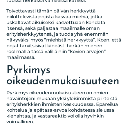
tuossa herkässä vaiheessa kätkeä.
Toivottavasti tämän päivän herkkyyttä
piilottelevista pojista kasvaa miehiä, jotka
uskaltavat aikuiseksi kasvettuaan kohdata
itsensä, sekä paljastaa maailmalle oman
erityisherkkyytensä, ja tuoda yhä enemmän
näkyväksi myös ”miehistä herkkyyttä”. Koen, että
pojat tarvitsisivat kipeästi herkän miehen
roolimallia tässä välillä niin ”kovien arvojen”
maailmassa.
Pyrkimys
oikeudenmukaisuuteen
Pyrkimys oikeudenmukaisuuteen on omien
havaintojeni mukaan yksi yleisimmistä piirteistä
erityisherkkien ihmisten keskuudessa. Epäreilua
kohtelua ja epätasa-arvoa kohdatessa sielussa
kiehahtaa, ja vastareaktio voi olla hyvinkin
voimallinen.