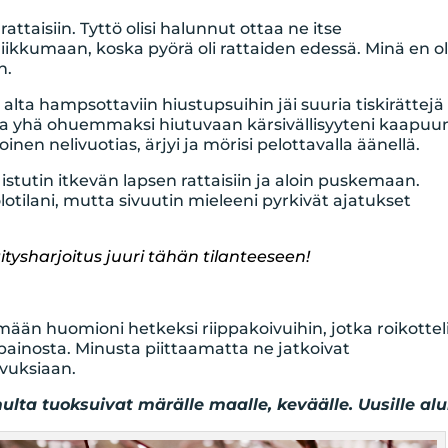
taisiin. Tyttö olisi halunnut ottaa ne itse
iikkumaan, koska pyörä oli rattaiden edessä. Minä en ol
n.
 alta hampsottaviin hiustupsuihin jäi suuria tiskirättejä
aa yhä ohuemmaksi hiutuvaan kärsivällisyyteni kaapuu
toinen nelivuotias, ärjyi ja mörisi pelottavalla äänellä.
 istutin itkevän lapsen rattaisiin ja aloin puskemaan.
lotilani, mutta sivuutin mieleeni pyrkivät ajatukset
gitysharjoitus juuri tähän tilanteeseen!
mään huomioni hetkeksi riippakoivuihin, jotka roikottel
ainosta. Minusta piittaamatta ne jatkoivat
tvuksiaan.
lta tuoksuivat märälle maalle, keväälle. Uusille alui