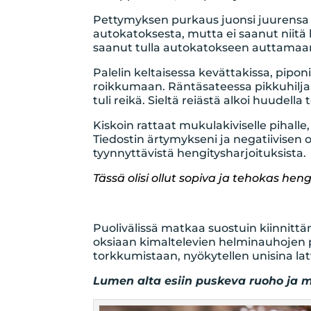
Pettymyksen purkaus juonsi juurensa rat
autokatoksesta, mutta ei saanut niitä l
saanut tulla autokatokseen auttamaa
Palelin keltaisessa kevättakissa, piponi
roikkumaan. Räntäsateessa pikkuhilj
tuli reikä. Sieltä reiästä alkoi huudella 
Kiskoin rattaat mukulakiviselle pihalle,
Tiedostin ärtymykseni ja negatiivisen o
tyynnyttävistä hengitysharjoituksista.
Tässä olisi ollut sopiva ja tehokas hen
Puolivälissä matkaa suostuin kiinnittä
oksiaan kimaltelevien helminauhojen p
torkkumistaan, nyökytellen unisina la
Lumen alta esiin puskeva ruoho ja mu