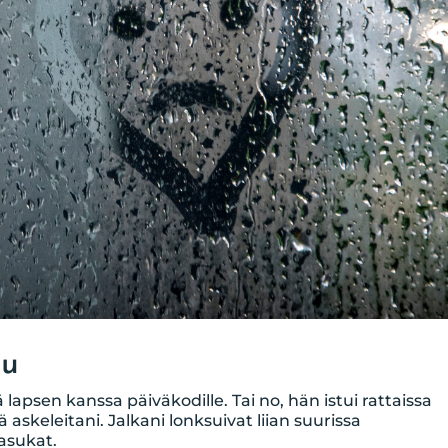
pu
apsen kanssa päiväkodille. Tai no, hän istui rattaissa
ä askeleitani. Jalkani lonksuivat liian suurissa
lasukat.