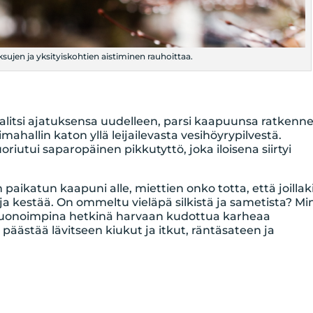
sujen ja yksityiskohtien aistiminen rauhoittaa.
 valitsi ajatuksensa uudelleen, parsi kaapuunsa ratkenn
 uimahallin katon yllä leijailevasta vesihöyrypilvestä.
riutui saparopäinen pikkutyttö, joka iloisena siirtyi
 paikatun kaapuni alle, miettien onko totta, että joillak
ja kestää. On ommeltu vieläpä silkistä ja sametista? M
a, huonoimpina hetkinä harvaan kudottua karheaa
i päästää lävitseen kiukut ja itkut, räntäsateen ja