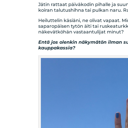
Jätin rattaat päiväkodin pihalle ja suunt
koiran talutushihna tai pulkan naru. R
Heiluttelin käsiäni, ne olivat vapaat. 
saparopäisen tytön äiti tai ruskeaturkki
näkevätköhän vastaantulijat minut?
Entä jos olenkin näkymätön ilman suo
kauppakassia?