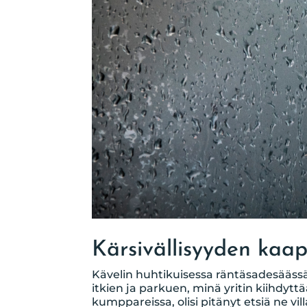
Kärsivällisyyden kaa
Kävelin huhtikuisessa räntäsadesäässä l
itkien ja parkuen, minä yritin kiihdyttä
kumppareissa, olisi pitänyt etsiä ne vil