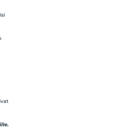
isi
n
ivat
lle.