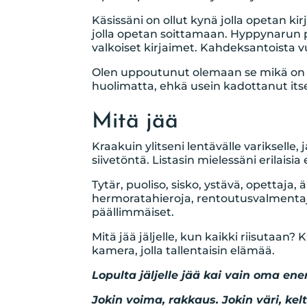
Käsissäni on ollut kynä jolla opetan k
jolla opetan soittamaan. Hyppynarun pyö
valkoiset kirjaimet. Kahdeksantoista v
Olen uppoutunut olemaan se mikä on tä
huolimatta, ehkä usein kadottanut its
Mitä jää
Kraakuin ylitseni lentävälle varikselle
siivetöntä. Listasin mielessäni erilaisia
Tytär, puoliso, sisko, ystävä, opettaja, ä
hermoratahieroja, rentoutusvalmentaj
päällimmäiset.
Mitä jää jäljelle, kun kaikki riisutaan?
kamera, jolla tallentaisin elämää.
Lopulta jäljelle jää kai vain oma ene
Jokin voima, rakkaus. Jokin väri, ke