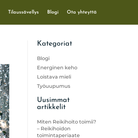
Tilaussävellys
Blogi
Ota yhteyttä
Kategoriat
Blogi
Energinen keho
Loistava mieli
Työuupumus
Uusimmat
artikkelit
Miten Reikihoito toimii?
– Reikihoidon
toimintaperiaate