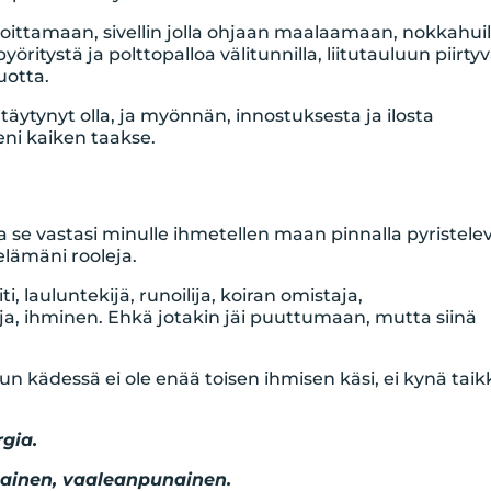
irjoittamaan, sivellin jolla ohjaan maalaamaan, nokkahui
ritystä ja polttopalloa välitunnilla, liitutauluun piirty
uotta.
ytynyt olla, ja myönnän, innostuksesta ja ilosta
eni kaiken taakse.
, ja se vastasi minulle ihmetellen maan pinnalla pyristele
 elämäni rooleja.
iti, lauluntekijä, runoilija, koiran omistaja,
a, ihminen. Ehkä jotakin jäi puuttumaan, mutta siinä
 Kun kädessä ei ole enää toisen ihmisen käsi, ei kynä taik
rgia.
ltainen, vaaleanpunainen.