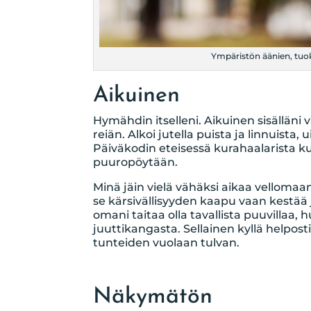
Ympäristön äänien, tuok
Aikuinen
Hymähdin itselleni. Aikuinen sisälläni
reiän. Alkoi jutella puista ja linnuista,
Päiväkodin eteisessä kurahaalarista kuo
puuropöytään.
Minä jäin vielä vähäksi aikaa vellomaan
se kärsivällisyyden kaapu vaan kestää 
omani taitaa olla tavallista puuvilla
juuttikangasta. Sellainen kyllä helpost
tunteiden vuolaan tulvan.
Näkymätön